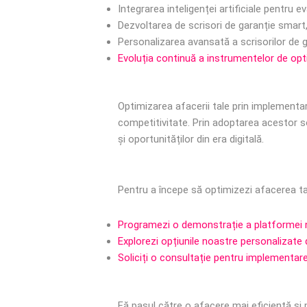
Integrarea inteligenței artificiale pentru 
Dezvoltarea de scrisori de garanție smart
Personalizarea avansată a scrisorilor de ga
Evoluția continuă a instrumentelor de opti
Optimizarea afacerii tale prin implementar
competitivitate. Prin adoptarea acestor sol
și oportunităților din era digitală.
Pentru a începe să optimizezi afacerea ta 
Programezi o demonstrație a platformei n
Explorezi opțiunile noastre personalizate d
Soliciți o consultație pentru implementarea
Fă pasul către o afacere mai eficientă și