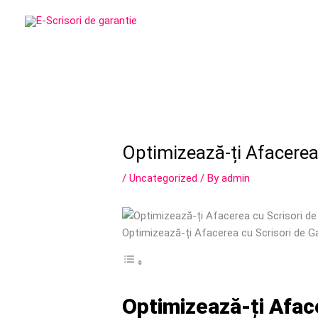
Skip
to
content
Post
navigation
Optimizează-ți Afacerea 
/
Uncategorized
/ By
admin
Optimizează-ți Afacerea cu Scrisori de Ga
Optimizează-ți Aface