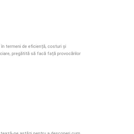
în termeni de eficiență, costuri și
nciare, pregătită să facă față provocărilor
tactează-ne astăzi pentru a descoperi cum