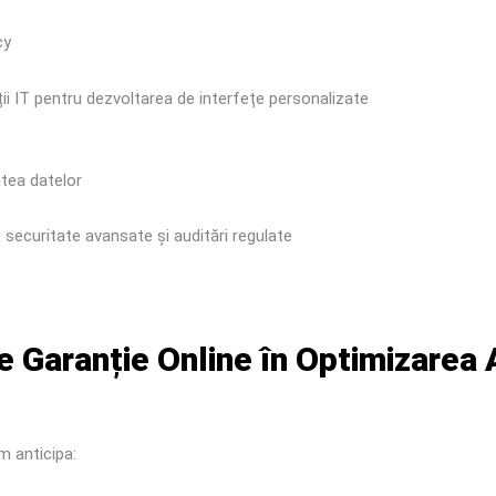
cy
ii IT pentru dezvoltarea de interfețe personalizate
tea datelor
ecuritate avansate și auditări regulate
de Garanție Online în Optimizarea 
m anticipa: