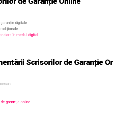
orilor de Garanție Online
 garanție digitale
tradiționale
nciare în mediul digital
entării Scrisorilor de Garanție O
ocesare
r de garanție online