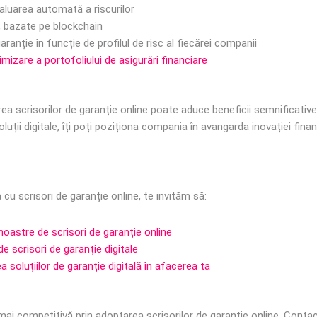
evaluarea automată a riscurilor
, bazate pe blockchain
ranție în funcție de profilul de risc al fiecărei companii
mizare a portofoliului de asigurări financiare
ea scrisorilor de garanție online poate aduce beneficii semnificative 
uții digitale, îți poți poziționa compania în avangarda inovației fina
cu scrisori de garanție online, te invităm să:
oastre de scrisori de garanție online
e scrisori de garanție digitale
 soluțiilor de garanție digitală în afacerea ta
 mai competitivă prin adoptarea scrisorilor de garanție online. Con