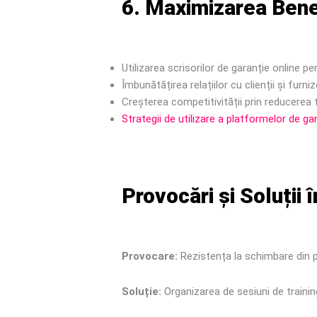
6. Maximizarea Bene
Utilizarea scrisorilor de garanție online p
Îmbunătățirea relațiilor cu clienții și furn
Creșterea competitivității prin reducerea t
Strategii de utilizare a platformelor de ga
Provocări și Soluții
Provocare:
Rezistența la schimbare din p
Soluție:
Organizarea de sesiuni de training