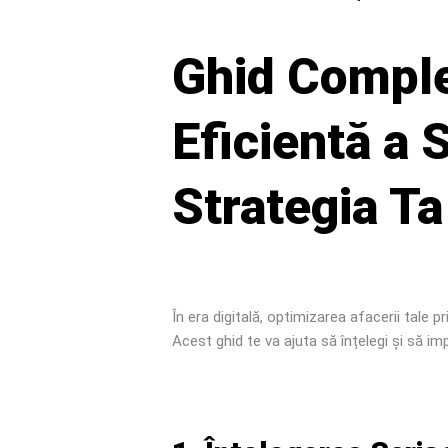
Ghid Comple
Eficientă a S
Strategia Ta
În era digitală, optimizarea afacerii tale p
Acest ghid te va ajuta să înțelegi și să i