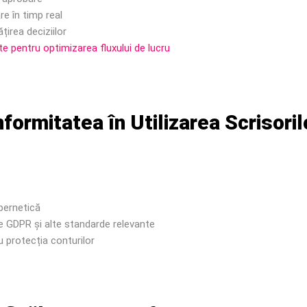
e în timp real
țirea deciziilor
te pentru optimizarea fluxului de lucru
nformitatea în Utilizarea Scrisori
bernetică
e GDPR și alte standarde relevante
ru protecția conturilor