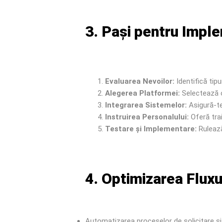
3. Pași pentru Imple
Evaluarea Nevoilor:
Identifică tipu
Alegerea Platformei:
Selectează o
Integrarea Sistemelor:
Asigură-te
Instruirea Personalului:
Oferă trai
Testare și Implementare:
Rulează
4. Optimizarea Fluxu
Automatizarea proceselor de solicitare ș