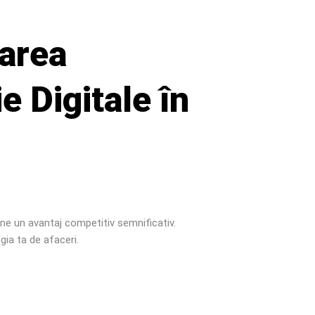
area
e Digitale în
bține un avantaj competitiv semnificativ.
gia ta de afaceri.