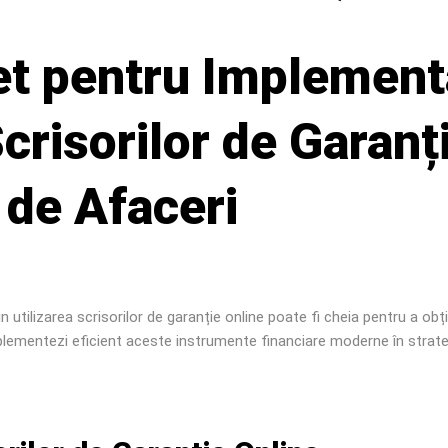
t pentru Implement
crisorilor de Garanți
 de Afaceri
rin utilizarea scrisorilor de garanție online poate fi cheia pentru a o
mplementezi eficient aceste instrumente financiare moderne în strate