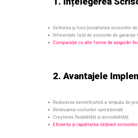
1. Înțelegerea Scris
Definirea și funcționalitatea scrisorilor de
Diferențele față de scrisorile de garanție 
Comparație cu alte forme de asigurări fina
2. Avantajele Implem
Reducerea semnificativă a timpului de pr
Diminuarea costurilor operaționale
Creșterea flexibilității și accesibilității
Eficiența și rapiditatea obținerii scrisorilo